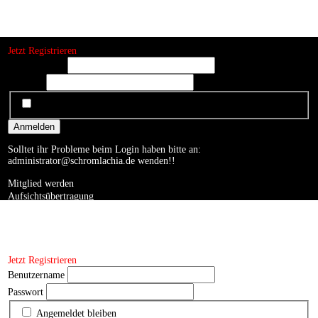
Jetzt Registrieren
Benutzername
Passwort
Angemeldet bleiben
Anmelden
Solltet ihr Probleme beim Login haben bitte an:
administrator@schromlachia.de
wenden!!
Mitglied werden
Aufsichtsübertragung
Auftrittsbuchung
Impressum
Kontakt
Datenschutzerklärung
Jetzt Registrieren
Benutzername
Passwort
Angemeldet bleiben