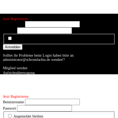
Jetzt Registrieren
Benutzername
Passwort
Angemeldet bleiben
Anmelden
Solltet ihr Probleme beim Login haben bitte an:
administrator@schromlachia.de
wenden!!
Mitglied werden
Aufsichtsübertragung
Auftrittsbuchung
Impressum
Kontakt
Datenschutzerklärung
Jetzt Registrieren
Benutzername
Passwort
Angemeldet bleiben