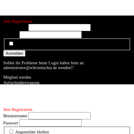
Jetzt Registrieren
Benutzername
Passwort
Angemeldet bleiben
Anmelden
Solltet ihr Probleme beim Login haben bitte an:
administrator@schromlachia.de
wenden!!
Mitglied werden
Aufsichtsübertragung
Auftrittsbuchung
Impressum
Kontakt
Datenschutzerklärung
Jetzt Registrieren
Benutzername
Passwort
Angemeldet bleiben